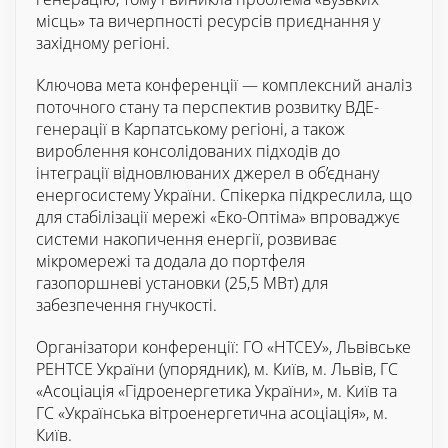
місць» та вичерпності ресурсів приєднання у
західному регіоні.
Ключова мета конференції — комплексний аналіз
поточного стану та перспектив розвитку ВДЕ-
генерації в Карпатському регіоні, а також
вироблення консолідованих підходів до
інтеграції відновлюваних джерел в об’єднану
енергосистему України. Спікерка підкреслила, що
для стабілізації мережі «Еко-Оптіма» впроваджує
системи накопичення енергії, розвиває
мікромережі та додала до портфеля
газопоршневі установки (25,5 МВт) для
забезпечення гнучкості.
Організатори конференції: ГО «НТСЕУ», Львівське
РЕНТСЕ України (упорядник), м. Київ, м. Львів, ГС
«Асоціація «Гідроенергетика України», м. Київ та
ГС «Українська вітроенергетична асоціація», м.
Київ.