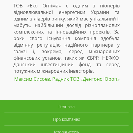
ТОВ «Еко Оптіма» є одним з піонерів
З 20
відновлювальної енергетики України та
основ
одним з лідерів ринку, який має унікальний і,
ТОВ 
мабуть, найбільший досвід різнопланових
будів
комплексних та інноваційних проектів. За
співп
роки свого існування компанія здобула
проект
відмінну репутацію надійного партнера у
даном
галузі і, зокрема, серед міжнародних
держа
фінансових установ, таких як ЄБРР, НЕФКО,
ріве
Данський інвестиційний фонд, та серед
відно
потужних міжнародних інвесторів.
макс
спіль
Максим Сисоєв, Радник ТОВ «Дентонc Юроп»
Украї
Головна
Про компанію
Історія успіху