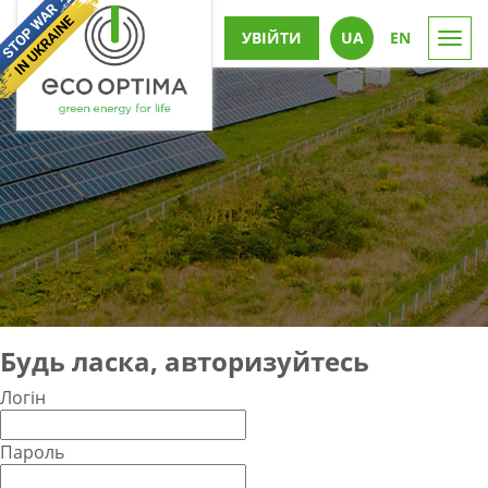
УВІЙТИ
UА
EN
Togg
navi
Будь ласка, авторизуйтесь
Логін
Пароль