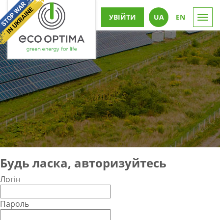
УВІЙТИ
UА
EN
Togg
navi
Будь ласка, авторизуйтесь
Логін
Пароль