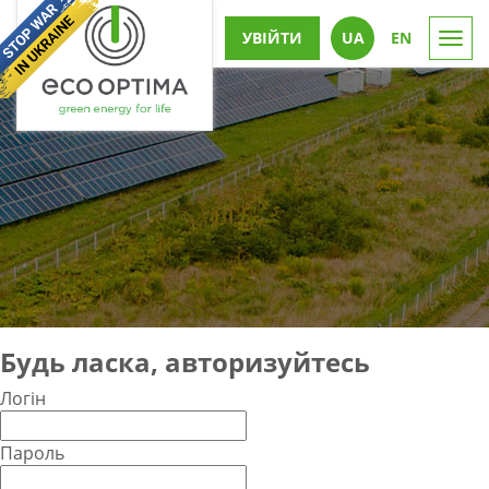
УВІЙТИ
UА
EN
Togg
navi
Будь ласка, авторизуйтесь
Логін
Пароль