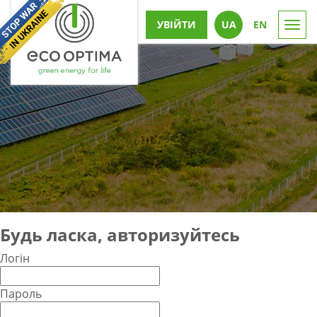
УВІЙТИ
UА
EN
Togg
navi
Будь ласка, авторизуйтесь
Логін
Пароль