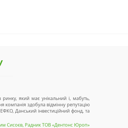
У
 ринку, який має унікальний і, мабуть,
ня компанія здобула відмінну репутацію
 НЕФКО, Данський інвестиційний фонд, та
им Сисоєв, Радник ТОВ «Дентонc Юроп»