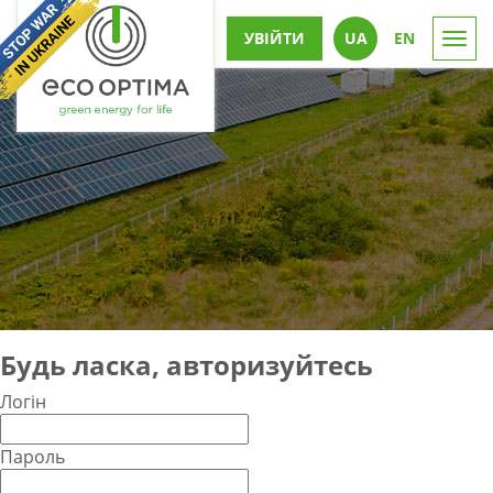
УВІЙТИ
UА
EN
Togg
navi
Будь ласка, авторизуйтесь
Логін
Пароль