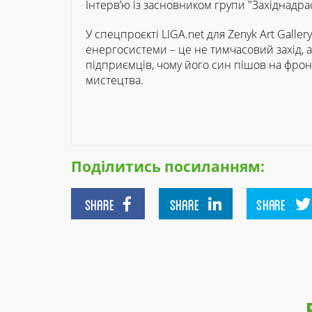
Інтерв’ю із засновником групи "Західнадрас
У спецпроєкті LIGA.net для Zenyk Art Galle
енергосистеми – це не тимчасовий захід, а
підприємців, чому його син пішов на фронт
мистецтва.
Поділитись посиланням:
SHARE
SHARE
SHARE