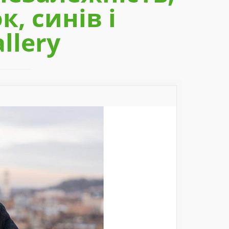
, синів і
llery
Next