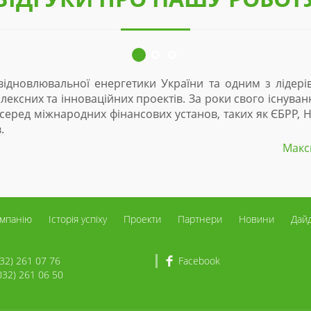
и України та одним з лідерів ринку, який має унікальн
оектів. За роки свого існування компанія здобула відмі
сових установ, таких як ЄБРР, НЕФКО, Данський інвестиці
Максим Сисоєв, Радник ТОВ «Д
омпанію
Історія успіху
Проекти
Партнери
Новини
Дай
032) 261 07 76
Facebook
032) 261 06 50