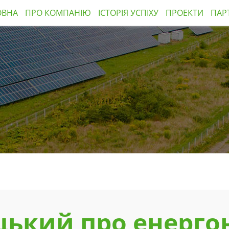
ОВНА
ПРО КОМПАНІЮ
ІСТОРІЯ УСПІХУ
ПРОЕКТИ
ПАР
цький про енерго