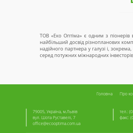
 Оптіма» є одним з піонерів відновлювальної енергетик
ий досвід різнопланових комплексних та інноваційних пр
 партнера у галузі і, зокрема, серед міжнародних фінан
тужних міжнародних інвесторів.
Головна
Про к
79005, Україна, м.Львів
тел.: (
вул. Шота Руставелі, 7
факс: (
office@ecooptima.com.ua