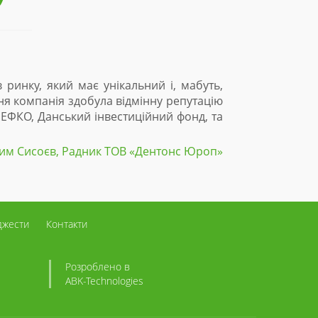
ий і, мабуть,
З 2015р ТОВ «Еко-Оптіма» є одним із осно
нну репутацію
сонячних електростанцій. За час співпраці 
йний фонд, та
в регіоні та в масштабах держави. Багато
дозволяє нам максимально ефективно реаліз
ентонc Юроп»
джести
Контакти
Розроблено в
ABK
-Technologies