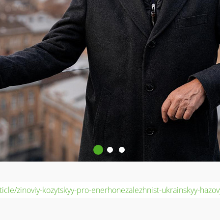
l/article/zinoviy-kozytskyy-pro-enerhonezalezhnist-ukrainskyy-hazo