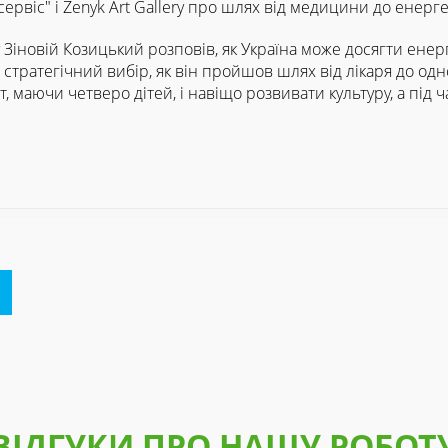
ервіс" і Zenyk Art Gallery про шлях від медицини до енерге
ry Зіновій Козицький розповів, як Україна може досягти ене
 стратегічний вибір, як він пройшов шлях від лікаря до о
, маючи четверо дітей, і навіщо розвивати культуру, а під 
ВІДГУКИ ПРО НАШУ РОБОТ