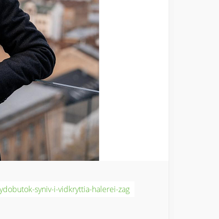
vydobutok-syniv-i-vidkryttia-halerei-zag