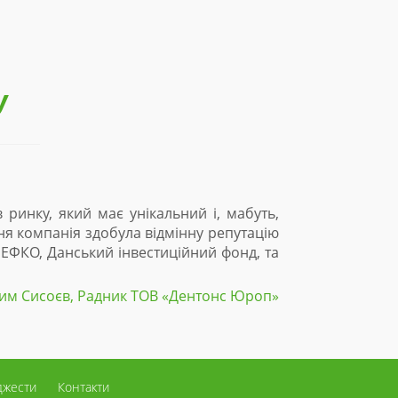
У
инку, який має унікальний і, мабуть,
З 2015р ТОВ «Еко-
 компанія здобула відмінну репутацію
сонячних електрост
ЕФКО, Данський інвестиційний фонд, та
в регіоні та в ма
дозволяє нам макс
 Сисоєв, Радник ТОВ «Дентонc Юроп»
джести
Контакти