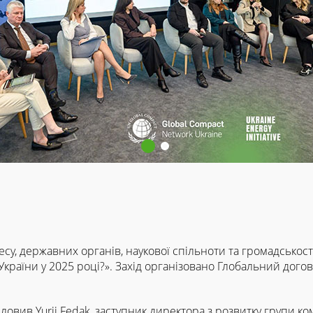
несу, державних органів, наукової спільноти та громадськості
України у 2025 році?». Захід організовано Глобальний дого
овив Yurii Fedak, заступник директора з розвитку групи ко