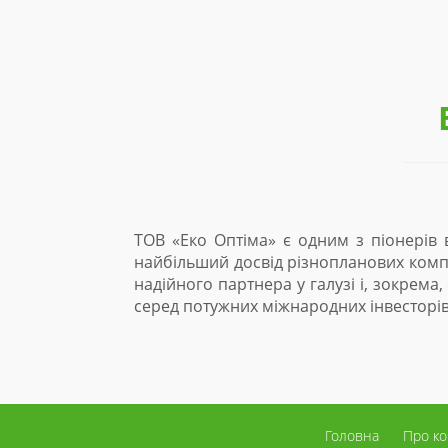
ТОВ «Еко Оптіма» є одним з піонерів ві
найбільший досвід різнопланових комплек
надійного партнера у галузі і, зокрема,
серед потужних міжнародних інвесторів.
Головна
Про к