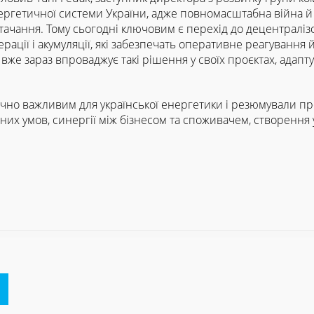
нергетичної системи України, адже повномасштабна війна й
тачання. Тому сьогодні ключовим є перехід до децентралі
ації і акумуляції, які забезпечать оперативне реагування й
 вже зараз впроваджує такі рішення у своїх проєктах, адап
ично важливим для української енергетики і резюмували пр
рних умов, синергії між бізнесом та споживачем, створення