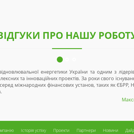
ВІДГУКИ ПРО НАШУ РОБОТ
дновлювальної енергетики України та одним з лідерів р
сних та інноваційних проектів. За роки свого існування
 серед міжнародних фінансових установ, таких як ЄБРР, Н
Максим
омпанію
Історія успіху
Проекти
Партнери
Новини
Дай