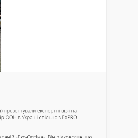
) презентували експертні візії на
вір ООН в Україні спільно з EXPRO
мпаній «Еко-Оптіма». Він підкреслив, що