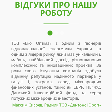
ВІДГУКИ ПРО НАШУ
РОБОТУ
ТОВ «Еко Оптіма» є одним з піонерів
З 20
відновлювальної енергетики України та
основ
одним з лідерів ринку, який має унікальний і,
ТОВ 
мабуть, найбільший досвід різнопланових
будів
комплексних та інноваційних проектів. За
спів
роки свого існування компанія здобула
проек
відмінну репутацію надійного партнера у
дано
галузі і, зокрема, серед міжнародних
держ
фінансових установ, таких як ЄБРР, НЕФКО,
ріве
Данський інвестиційний фонд, та серед
відн
потужних міжнародних інвесторів.
макс
спіл
Максим Сисоєв, Радник ТОВ «Дентонc Юроп»
Украї