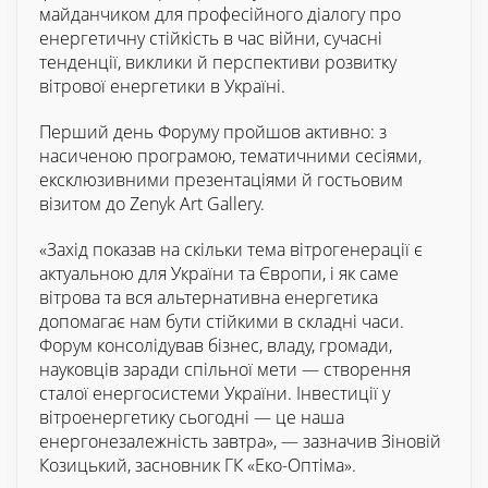
майданчиком для професійного діалогу про
енергетичну стійкість в час війни, сучасні
тенденції, виклики й перспективи розвитку
вітрової енергетики в Україні.
Перший день Форуму пройшов активно: з
насиченою програмою, тематичними сесіями,
ексклюзивними презентаціями й гостьовим
візитом до Zenyk Art Gallery.
«Захід показав на скільки тема вітрогенерації є
актуальною для України та Європи, і як саме
вітрова та вся альтернативна енергетика
допомагає нам бути стійкими в складні часи.
Форум консолідував бізнес, владу, громади,
науковців заради спільної мети — створення
сталої енергосистеми України. Інвестиції у
вітроенергетику сьогодні — це наша
енергонезалежність завтра», — зазначив Зіновій
Козицький, засновник ГК «Еко-Оптіма».