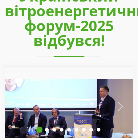
вітроенергетич
форум-2025
відбувся!
Previous
Next