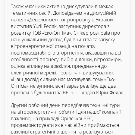
Також учасники активно дискутували в межах
тематичних сесій. Доповідачем на дискусійній
панелі «Девелопмент вітропроєкту в Україні»
виступив Yurii Fedak, заступник директора з
розвитку ТОВ «Еко-Оптіма». Спікер розповів про
наш унікальний досвід будівництва та запуску
вітроенергетичної станції на початку
повномасштабного вторгнення, вказавши на всі
особливості процесу: вибір ділянки, вітрозаміри,
оцінка впливу на довкілля, приєднання до
електричної мережі, геологічні вишукування.
«Наш досвід сильно нас мотивував, тому «Еко-
Оптіма» не зупинилася і зараз реалізує ще два
проєкти з будівництва ВЕС», — додав Юрій Федак.
Другий робочий день передбачав технічні тури
на вітроенергетичні об'єкти і для нашої компанії
важливо, на прикладі Орівської ВЕС,
продемонструвати як в час війни приймаються
важливі стратегічні рішення та реалізуються