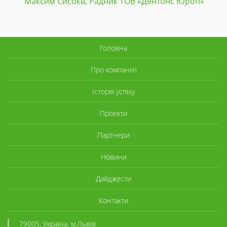
Максим Сисоєв, Радник ТОВ «Дентонc Юроп»
Головна
Про компанію
Історія успіху
Проекти
Партнери
Новини
Дайджести
Контакти
79005, Україна, м.Львів