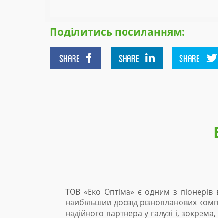
Поділитись посиланням:
SHARE
SHARE
SHARE
раїни та одним з лідерів ринку, який має унікальний і
ів. За роки свого існування компанія здобула відмінну 
х установ, таких як ЄБРР, НЕФКО, Данський інвестиційний