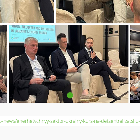
b-news/enerhetychnyy-sektor-ukrainy-kurs-na-detsentralizatsiiu-z