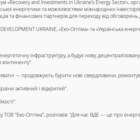
 «Recovery and Investments in Ukraine’s Energy Sector», орг
ської енергетики та можливостями міжнародних інвесторів
ців та фінансових партнерів для переходу від обговорень 
P DEVELOPMENT UKRAINE, «Еко-Оптіма» та «Українська енерге
нергетичну інфраструктуру, а будує нову, децентралізовану
 континенту".
і приватні — продовжують бурити нові свердловини, ремонт
країни активний і відкритий".
кості".
у ТОВ "Еко-Оптіма", розповів: “Для нас ВДЕ — це про енер