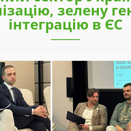
ізацію, зелену ге
інтеграцію в ЄС