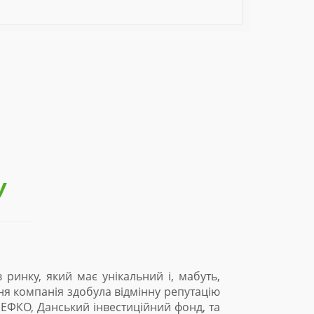
У
 замовників продукції, яку виробляє ТОВ «Солар Сталько
 реалізовано більше 40 МВт проектів, і на сьогодні Еко-О
ий досвід та високий рівень персоналу Еко-Оптіма в сф