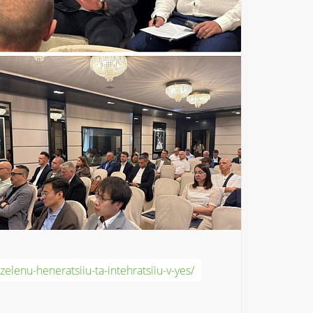
elenu-heneratsiiu-ta-intehratsiiu-v-yes/