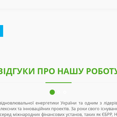
ВІДГУКИ ПРО НАШУ РОБОТ
, мабуть,
З 2015р ТОВ «Еко-Оптіма» є одним із основних
репутацію
сонячних електростанцій. За час співпраці було
 фонд, та
в регіоні та в масштабах держави. Багаторічн