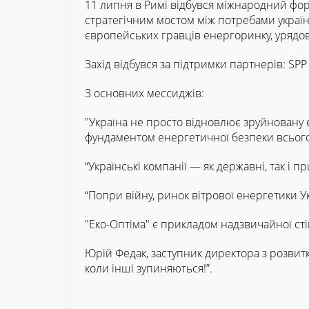
11 липня в Римі відбувся міжнародний форум
стратегічним мостом між потребами україн
європейських гравців енергоринку, урядов
Захід відбувся за підтримки партнерів: SP
З основних мессиджів:
"Україна не просто відновлює зруйновану е
фундаментом енергетичної безпеки всього
“Українські компанії — як державні, так 
“Попри війну, ринок вітрової енергетики У
"Еко-Оптіма" є прикладом надзвичайної стій
Юрій Федак, заступник директора з розвитк
коли інші зупиняються!”.